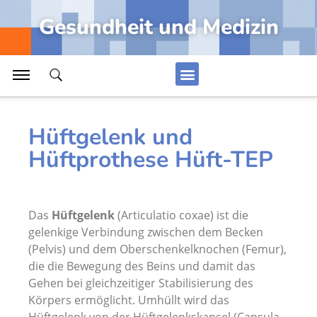
Kreislaufregulation, Regulation Blutstrom
Gesundheit und Medizin
Anti-Aging, Hautpflege gegen Falten
Brusteingeweide, Organe in Brusthöhle
Rückenmark mit Lendengeflecht und Kreuzbeingeflecht
Alle Artikel Anzeigen...
Hüftgelenk und
Hüftprothese Hüft-TEP
Medizin
Fuß, Fußskelett und seine Teile
Das
Hüftgelenk
(A
rticulatio coxae
) ist die
Gedächtnis, integrative Leistungen ZNS
gelenkige Verbindung zwischen dem Becken
(Pelvis) und dem Oberschenkelknochen (Femur),
Periphere Hormone des Menschen
die die Bewegung des Beins und damit das
Gehen bei gleichzeitiger Stabilisierung des
Fortpflanzung, Zeugung und Befruchtung
Körpers ermöglicht. Umhüllt wird das
Hallux valgus, Überbein am Fuß