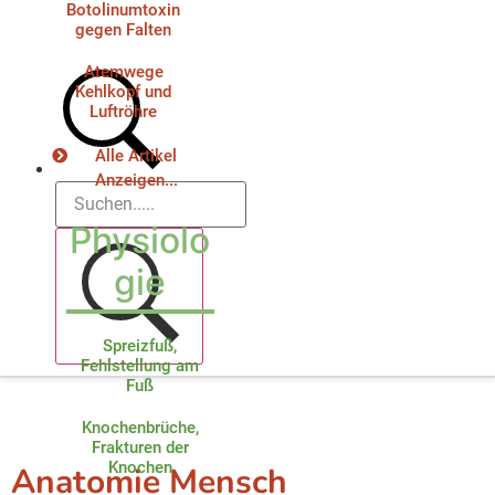
Botolinumtoxin
gegen Falten
Atemwege
Kehlkopf und
Luftröhre
Alle Artikel
Anzeigen...
Physiolo
gie
Spreizfuß,
Fehlstellung am
Fuß
Knochenbrüche,
Frakturen der
Knochen
Anatomie Mensch