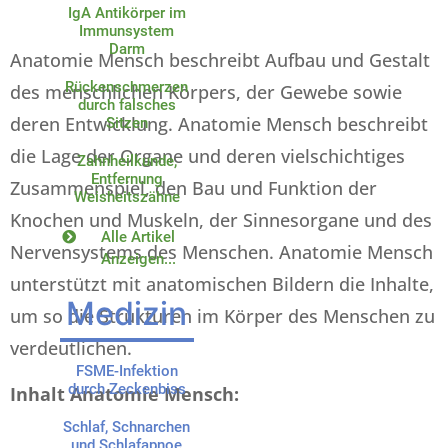
IgA Antikörper im
Immunsystem
Darm
Anatomie Mensch beschreibt Aufbau und Gestalt
Rückenschmerzen
des menschlichen Körpers, der Gewebe sowie
durch falsches
deren Entwicklung. Anatomie Mensch beschreibt
Sitzen
die Lage der Organe und deren vielschichtiges
Zahnheilkunde,
Entfernung
Zusammenspiel, den Bau und Funktion der
Weisheitszähne
Knochen und Muskeln, der Sinnesorgane und des
Alle Artikel
Nervensystems des Menschen. Anatomie Mensch
Anzeigen...
unterstützt mit anatomischen Bildern die Inhalte,
Medizin
um so die Strukturen im Körper des Menschen zu
verdeutlichen.
FSME-Infektion
durch Zeckenbiss
Inhalt Anatomie Mensch:
Schlaf, Schnarchen
und Schlafapnoe