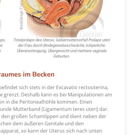
ps,
Totalprolaps des Uterus, Gebärmuttervorfall Prolaps uteri
us
der Frau durch Bindegewebsschwäche, körperliche
e
Überanstrengung, Übergewicht und mehrere vaginale
Geburten.
lraumes im Becken
efindet sich stets in der Excavatio rectouterina,
e grenzt. Deshalb kann es bei Manipulationen am
on in die Peritonealhöhle kommen. Einen
unde Mutterband (Ligamentum teres uteri) dar.
 den großen Schamlippen und dient neben der
schen dem äußeren Genitale und den
eapparat, so kann der Uterus sich nach unten