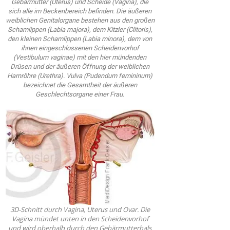
Gebärmutter (Uterus) und Scheide (Vagina), die
sich alle im Beckenbereich befinden. Die äußeren
weiblichen Genitalorgane bestehen aus den großen
Schamlippen (Labia majora), dem Kitzler (Clitoris),
den kleinen Schamlippen (Labia minora), dem von
ihnen eingeschlossenen Scheidenvorhof
(Vestibulum vaginae) mit den hier mündenden
Drüsen und der äußeren Öffnung der weiblichen
Harnröhre (Urethra). Vulva (Pudendum femininum)
bezeichnet die Gesamtheit der äußeren
Geschlechtsorgane einer Frau.
3D-Schnitt durch Vagina, Uterus und Ovar. Die
Vagina mündet unten in den Scheidenvorhof
und wird oberhalb durch den Gebärmutterhals