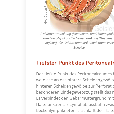
Gebärmuttersenkung (Descensus uteri, Uterusprola
Genitalprolaps) und Scheidensenkung (Descens
vaginae), die Gebärmutter sinkt nach unten in di
Scheide.
Tiefster Punkt des Peritonea
Der tiefste Punkt des Peritonealraumes b
wo diese an das hintere Scheidengewölb
hinteren Scheidengewölbe zur Perforati
besonderen Bindegewebszug stellt das r
Es verbindet den Gebärmuttergrund mit
Haltefunktion als Lymphablussbahn zwi
Beckenlymphknoten. Erschlafft der Halt