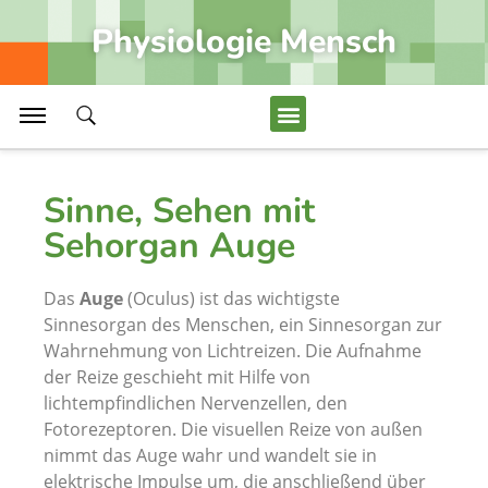
Lyme-Borreliose und FSME durch Zecken
Physiologie Mensch
DNA-Basenpaare, Reduplikation DNS
In-vitro-Fertilisation, künstliche Befruchtung
Erkrankungen Gastrointestinaltrakt
Alle Artikel Anzeigen...
Sinne, Sehen mit
Sehorgan Auge
Medizin
Das
Auge
(Oculus) ist das wichtigste
Husten, Schutz der Atemwege durch Hustenreflex
Sinnesorgan des Menschen, ein Sinnesorgan zur
Wahrnehmung von Lichtreizen. Die Aufnahme
Bauchfell und Organe im Peritonealraum
der Reize geschieht mit Hilfe von
Darmerkrankungen, Magen-Darm-Infektion
lichtempfindlichen Nervenzellen, den
Fotorezeptoren. Die visuellen Reize von außen
Prostatitis, Erkrankung Geschlechtsorgane Mann
nimmt das Auge wahr und wandelt sie in
Hallux valgus, Überbein am Fuß
elektrische Impulse um, die anschließend über