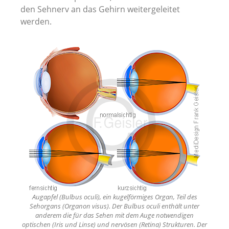
den Sehnerv an das Gehirn weitergeleitet
Alle Artikel Anzeigen...
werden.
Augapfel (Bulbus oculi), ein kugelförmiges Organ, Teil des
Sehorgans (Organon visus). Der Bulbus oculi enthält unter
anderem die für das Sehen mit dem Auge notwendigen
optischen (Iris und Linse) und nervösen (Retina) Strukturen. Der