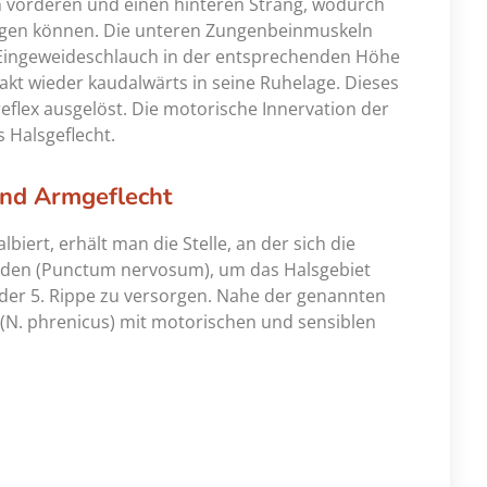
 vorderen und einen hinteren Strang, wodurch
lgen können. Die unteren Zungenbeinmuskeln
 Eingeweideschlauch in der entsprechenden Höhe
kt wieder kaudalwärts in seine Ruhelage. Dieses
flex ausgelöst. Die motorische Innervation der
 Halsgeflecht.
und Armgeflecht
iert, erhält man die Stelle, an der sich die
finden (Punctum nervosum), um das Halsgebiet
oder 5. Rippe zu versorgen. Nahe der genannten
v (N. phrenicus) mit motorischen und sensiblen