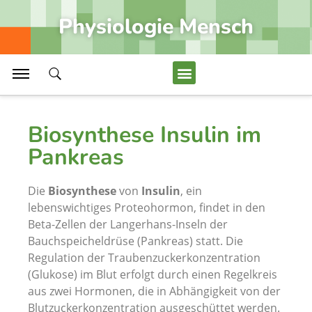
Darm, Dünndarm und Dickdarm
Physiologie Mensch
Massage und Massagetechniken
Erkrankungen Atemwege, Asthma bronchiale
Gefäße im Gefäßsystem der Niere
Alle Artikel Anzeigen...
Biosynthese Insulin im
Pankreas
Medizin
Die
Biosynthese
von
Insulin
, ein
Wirbelsäule, Wirbelkanal mit Rückenmark
lebenswichtiges Proteohormon, findet in den
Beta-Zellen der Langerhans-Inseln der
Schädel und oberflächliches Kopfgebiet
Bauchspeicheldrüse (Pankreas) statt. Die
Erkrankungen Leber, Leberzirrhose
Regulation der Traubenzuckerkonzentration
(Glukose) im Blut erfolgt durch einen Regelkreis
Gehirn, Hirnzentren und Hirnteile Endhirn
aus zwei Hormonen, die in Abhängigkeit von der
Körper der Frau, erogene Zonen
Blutzuckerkonzentration ausgeschüttet werden.