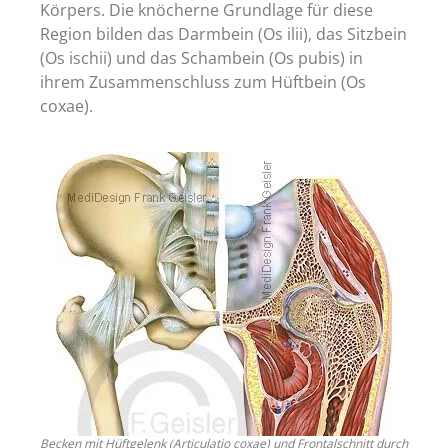
Körpers. Die knöcherne Grundlage für diese
Alle Artikel Anzeigen...
Region bilden das Darmbein (Os ilii), das Sitzbein
(Os ischii) und das Schambein (Os pubis) in
ihrem Zusammenschluss zum Hüftbein (Os
coxae).
Becken mit Hüftgelenk (Articulatio coxae) und Frontalschnitt durch