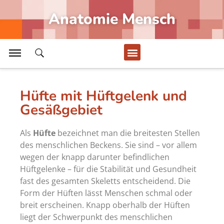
Erkrankung Fuß, Arthrose Sprunggelenk
Anatomie Mensch
Leiste, Leistenregion, Leistengegend
DNA-Basenpaare, Reduplikation DNS
Übertragung Erregung durch Synapse
Alle Artikel Anzeigen...
Hüfte mit Hüftgelenk und
Gesäßgebiet
Medizin
Als
Hüfte
bezeichnet man die breitesten Stellen
Becken der Frau, weibliche Beckenorgane
des menschlichen Beckens. Sie sind – vor allem
wegen der knapp darunter befindlichen
Übertragung Erregung durch Synapse
Hüftgelenke – für die Stabilität und Gesundheit
fast des gesamten Skeletts entscheidend. Die
Morbus Crohn, Erkrankungen in Darm
Form der Hüften lässt Menschen schmal oder
Peripheres unwillkürliches Nervensystem
breit erscheinen. Knapp oberhalb der Hüften
liegt der Schwerpunkt des menschlichen
Sinne, Sinnesorgane des Menschen