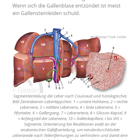
Wenn sich die Gallenblase entzündet ist meist
Alle Artikel Anzeigen...
ein Gallensteinleiden schuld.
Segmenteinteilung der Leber nach Couinaud und histologisches
Bild Zentralvenen-Leberläppchen: 1 = untere Hohlvene, 2 = rechte
Lebervene, 3 = mittlere Lebervene, 4 = linke Lebervene, 5 =
Pfortader, 6 = Gallengang, 7 = Leberarterie, 8 = Glisson-Kapsel, 9
= Anfangsteil der Lebervene, 10 = Gallenkapillare, I bis VIII =
Segmente, Orientierung bei Resektionen exakt an der
anatomischen Gefäßverteilung, um minderdurchblutete
Leberareale nach Teilentfernungen zu verhindern und damit eine