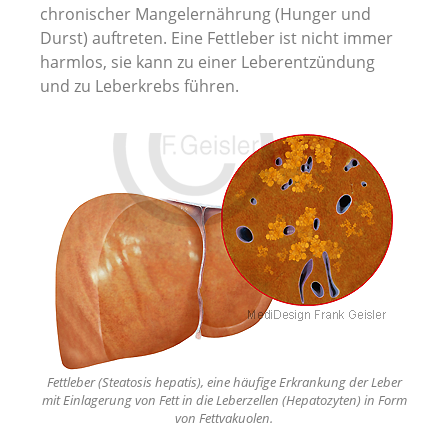
chronischer Mangelernährung (Hunger und
Durst) auftreten. Eine Fettleber ist nicht immer
harmlos, sie kann zu einer Leberentzündung
und zu Leberkrebs führen.
Fettleber (Steatosis hepatis), eine häufige Erkrankung der Leber
mit Einlagerung von Fett in die Leberzellen (Hepatozyten) in Form
von Fettvakuolen.