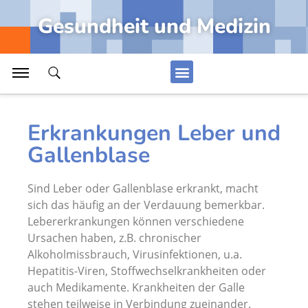
Arthrose Knie, künstliches Kniegelenk
Gesundheit und Medizin
Innere Organe des Menschen von hinten
Gehirn, Hirnarterien und Hirnkammern
Blutgefäße und Herz-Kreislaufsystem
Alle Artikel Anzeigen...
Erkrankungen Leber und
Gallenblase
Medizin
Sind Leber oder Gallenblase erkrankt, macht
Rückenmark mit Lendengeflecht und Kreuzbeingeflecht
sich das häufig an der Verdauung bemerkbar.
Lebererkrankungen können verschiedene
Funktion Kontrollorgan Niere
Ursachen haben, z.B. chronischer
Muskeltätigkeit, Kontraktion Muskel
Alkoholmissbrauch, Virusinfektionen, u.a.
Hepatitis-Viren, Stoffwechselkrankheiten oder
Wirbelsäule, Wirbelkanal mit Rückenmark
auch Medikamente. Krankheiten der Galle
Herzkrankheiten, Erkrankungen Herz
stehen teilweise in Verbindung zueinander.