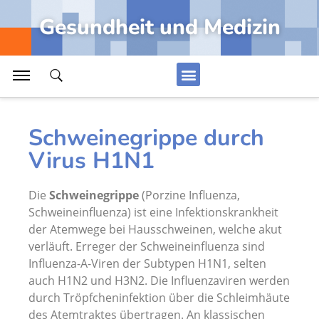
Hautpflege, Aufbau und Pflege der Haut
Gesundheit und Medizin
Erkrankung Arterien, Aneurysma
Anti-Aging, Hautpflege gegen Falten
DNA-Basenpaare und Reduplikation
Alle Artikel Anzeigen...
Schweinegrippe durch
Virus H1N1
Medizin
Die
Schweinegrippe
(Porzine Influenza,
Organe der Frau und Sexualität
Schweineinfluenza) ist eine Infektionskrankheit
der Atemwege bei Hausschweinen, welche akut
Erkrankung Fuß, Arthrose Sprunggelenk
verläuft. Erreger der Schweineinfluenza sind
Rückenmark mit Lendengeflecht und Kreuzbeingeflecht
Influenza-A-Viren der Subtypen H1N1, selten
auch H1N2 und H3N2. Die Influenzaviren werden
Erkrankung weibliche Brust, Brustkrebs
durch Tröpfcheninfektion über die Schleimhäute
Leiste, Leistenregion, Leistengegend
des Atemtraktes übertragen. An klassischen