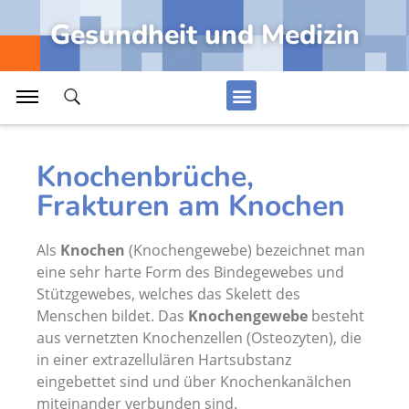
Erkrankungen Geschlechtsorgane Frau
Gesundheit und Medizin
Morbus Crohn, Erkrankungen in Darm
Darm, Dünndarm und Dickdarm
Rücken, Wirbelsäule und Rückenmuskeln
Alle Artikel Anzeigen...
Knochenbrüche,
Frakturen am Knochen
Medizin
Als
Knochen
(Knochengewebe) bezeichnet man
Blut, Blutbildung und Blutbestandteile
eine sehr harte Form des Bindegewebes und
Stützgewebes, welches das Skelett des
Leiste, Leistenregion, Leistengegend
Menschen bildet. Das
Knochengewebe
besteht
Erkrankung Fuß, Arthrose Sprunggelenk
aus vernetzten Knochenzellen (Osteozyten), die
in einer extrazellulären Hartsubstanz
Kopf, topographische Übersicht der Organe
eingebettet sind und über Knochenkanälchen
Verletzung Haut, Wundheilung
miteinander verbunden sind.